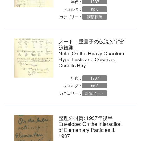
年代：
1937
フォルダ：
no.8
カテゴリー：
講演原稿
ノート：重量子の仮説と宇宙
線観測
Note: On the Heavy Quantum
Hypothesis and Observed
Cosmic Ray
年代：
1937
フォルダ：
no.8
カテゴリー：
計算ノート
整理の封筒: 1937年後半
Envelope: On the Interaction
of Elementary Particles II.
1937