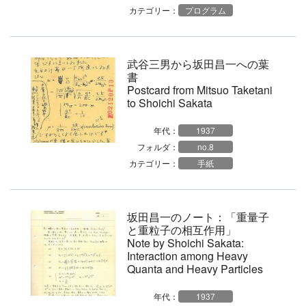
カテゴリー：
プログラム
武谷三男から坂田昌一への葉
書
Postcard from Mitsuo Taketani
to Shoichi Sakata
年代：
1937
フォルダ：
no.8
カテゴリー：
手紙
坂田昌一のノート：「重量子
と重粒子の相互作用」
Note by Shoichi Sakata:
Interaction among Heavy
Quanta and Heavy Particles
年代：
1937