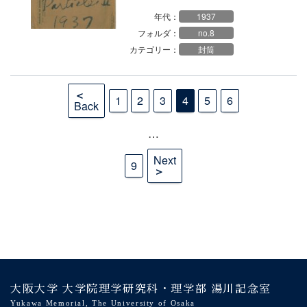
年代：
1937
フォルダ：
no.8
カテゴリー：
封筒
投
稿
1
2
3
4
5
6
Back
の
…
ペ
Next
ー
9
ジ
送
り
大阪大学 大学院理学研究科・理学部 湯川記念室
Yukawa Memorial, The University of Osaka