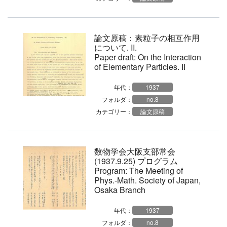
論文原稿：素粒子の相互作用
について. II.
Paper draft: On the Interaction
of Elementary Particles. II
年代：
1937
フォルダ：
no.8
カテゴリー：
論文原稿
数物学会大阪支部常会
(1937.9.25) プログラム
Program: The Meeting of
Phys.-Math. Society of Japan,
Osaka Branch
年代：
1937
フォルダ：
no.8