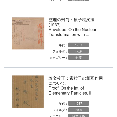
整理の封筒：原子核変換
(1937)
Envelope: On the Nuclear
Transformation with ...
年代：
1937
フォルダ：
no.9
カテゴリー：
封筒
論文校正：素粒子の相互作用
について. II.
Proof: On the Int. of
Elementary Particles. II
年代：
1937
フォルダ：
no.8
カテゴリー：
論文原稿