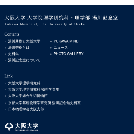
ジ
送
大阪大学 大学院理学研究科・理学部 湯川記念室
り
Yukawa Memorial, The University of Osaka
Contents
湯川秀樹と大阪大学
YUKAWA MIND
湯川秀樹とは
ニュース
史料集
PHOTO GALLERY
湯川記念室について
Link
大阪大学理学研究科
大阪大学理学研究科 物理学専攻
大阪大学総合学術博物館
京都大学基礎物理学研究所 湯川記念館史料室
日本物理学会大阪支部