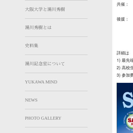
共催： 
大阪大学と湯川秀樹
レーザ
後援：
京都府
湯川秀樹とは
日本物
大阪大
史料集
詳細は
1) 最
湯川記念室について
2) 高
3) 参
YUKAWA MIND
NEWS
PHOTO GALLERY