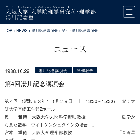
TOP
>
NEWS
>
湯川記念講演会
> 第4回湯川記念講演会
ニュース
1988.10.29
湯川記念講演会
開催報告
第4回湯川記念講演会
第４回 （昭和６３年１０月２９日、土、13:30～15:30） 於：大
阪大学基礎工学部Σホール
奥 雅博 大阪大学人間科学部助教授 「哲学か
ら見た数学－ウィトゲンシュタインの場合－」
宮本 重徳 大阪大学理学部教授 「Ｘ線星