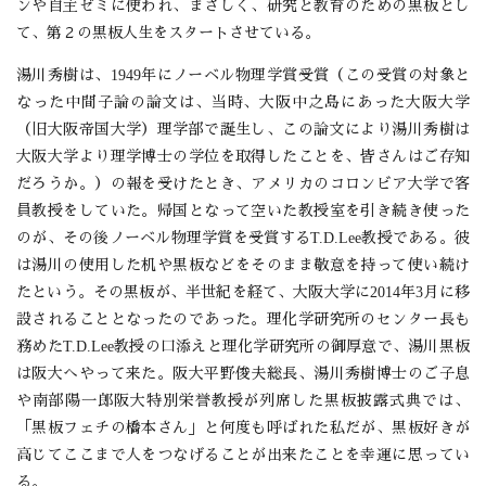
ンや自主ゼミに使われ、まさしく、研究と教育のための黒板とし
て、第２の黒板人生をスタートさせている。
湯川秀樹は、1949年にノーベル物理学賞受賞（この受賞の対象と
なった中間子論の論文は、当時、大阪中之島にあった大阪大学
（旧大阪帝国大学）理学部で誕生し、この論文により湯川秀樹は
大阪大学より理学博士の学位を取得したことを、皆さんはご存知
だろうか。）の報を受けたとき、アメリカのコロンビア大学で客
員教授をしていた。帰国となって空いた教授室を引き続き使った
のが、その後ノーベル物理学賞を受賞するT.D.Lee教授である。彼
は湯川の使用した机や黒板などをそのまま敬意を持って使い続け
たという。その黒板が、半世紀を経て、大阪大学に2014年3月に移
設されることとなったのであった。理化学研究所のセンター長も
務めたT.D.Lee教授の口添えと理化学研究所の御厚意で、湯川黒板
は阪大へやって来た。阪大平野俊夫総長、湯川秀樹博士のご子息
や南部陽一郎阪大特別栄誉教授が列席した黒板披露式典では、
「黒板フェチの橋本さん」と何度も呼ばれた私だが、黒板好きが
高じてここまで人をつなげることが出来たことを幸運に思ってい
る。